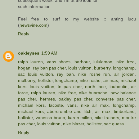
subsequent week, and I'm at the look for
such information.
Feel free to surf to my website :: anting lucu
(
newsvine.com
)
Reply
oakleyses
1:59 AM
ralph lauren
,
vans shoes
,
barbour
,
lululemon
,
nike free
,
hogan
,
ray ban pas cher
,
louis vuitton
,
burberry
,
longchamp
,
sac louis vuitton
,
ray ban
,
nike roshe run
,
air jordan
,
mulberry
,
hollister
,
longchamp
,
nike roshe
,
air max
,
michael
kors
,
louis vuitton
,
tn pas cher
,
north face
,
louboutin
,
air
force
,
ralph lauren
,
nike free
,
nike huarache
,
new balance
pas cher
,
hermes
,
oakley pas cher
,
converse pas cher
,
michael kors
,
lacoste
,
vans
,
nike air max
,
longchamp
,
michael kors
,
abercrombie and fitch
,
air max
,
timberland
,
hollister
,
vanessa bruno
,
karen millen
,
nike trainers
,
montre
pas cher
,
louis vuitton
,
nike blazer
,
hollister
,
sac guess
Reply