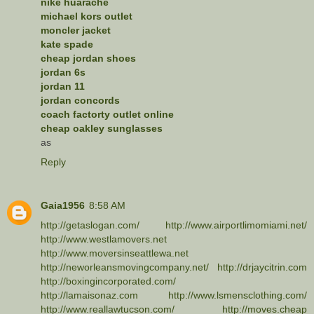
nike huarache
michael kors outlet
moncler jacket
kate spade
cheap jordan shoes
jordan 6s
jordan 11
jordan concords
coach factorty outlet online
cheap oakley sunglasses
as
Reply
Gaia1956
8:58 AM
http://getaslogan.com/
http://www.airportlimomiami.net/
http://www.westlamovers.net
http://www.moversinseattlewa.net
http://neworleansmovingcompany.net/
http://drjaycitrin.com
http://boxingincorporated.com/
http://lamaisonaz.com
http://www.lsmensclothing.com/
http://www.reallawtucson.com/
http://moves.cheap