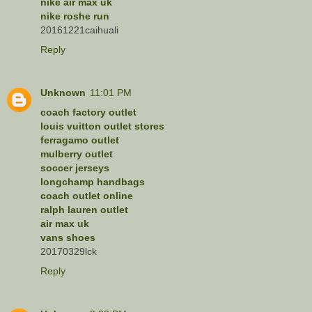
nike air max uk
nike roshe run
20161221caihuali
Reply
Unknown
11:01 PM
coach factory outlet
louis vuitton outlet stores
ferragamo outlet
mulberry outlet
soccer jerseys
longchamp handbags
coach outlet online
ralph lauren outlet
air max uk
vans shoes
20170329lck
Reply