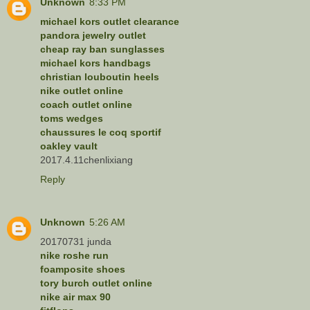
Unknown
8:33 PM
michael kors outlet clearance
pandora jewelry outlet
cheap ray ban sunglasses
michael kors handbags
christian louboutin heels
nike outlet online
coach outlet online
toms wedges
chaussures le coq sportif
oakley vault
2017.4.11chenlixiang
Reply
Unknown
5:26 AM
20170731 junda
nike roshe run
foamposite shoes
tory burch outlet online
nike air max 90