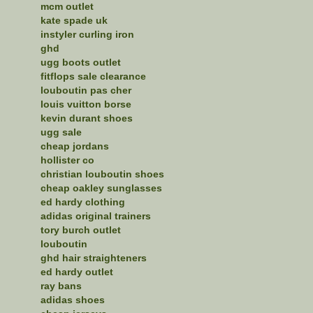
mcm outlet
kate spade uk
instyler curling iron
ghd
ugg boots outlet
fitflops sale clearance
louboutin pas cher
louis vuitton borse
kevin durant shoes
ugg sale
cheap jordans
hollister co
christian louboutin shoes
cheap oakley sunglasses
ed hardy clothing
adidas original trainers
tory burch outlet
louboutin
ghd hair straighteners
ed hardy outlet
ray bans
adidas shoes